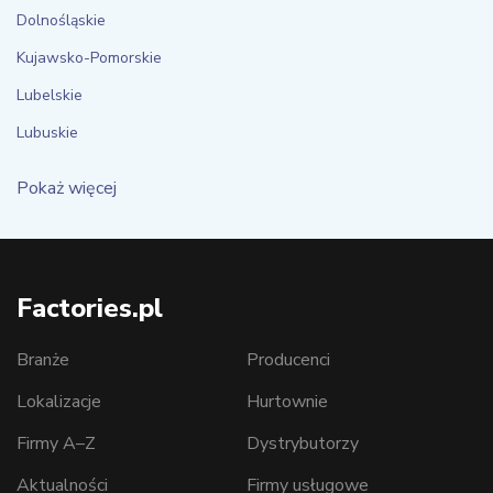
Dolnośląskie
Kujawsko-Pomorskie
Lubelskie
Lubuskie
Pokaż więcej
Factories.pl
Branże
Producenci
Lokalizacje
Hurtownie
Firmy A–Z
Dystrybutorzy
Aktualności
Firmy usługowe