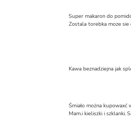
Super makaron do pomidor
Zostala torebka moze sie g
Kawa beznadziejna jak spl
Śmiało można kupowaxć w
Mam.i kieliszki i szklanki. S