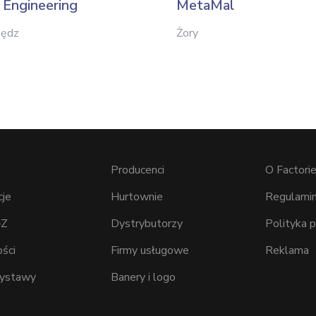
Engineering
MetaMal
zędz
Żory
Producenci
O Factorie
cje
Hurtownie
Regulamin
–Z
Dystrybutorzy
Polityka 
ści
Firmy usługowe
Reklama
wystawy
Banery i logo