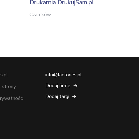
Drukarnia DrukujSam.pl
Gome
Czarnków
Kraków
s.pl
info@factories.pl
Dodaj firmę
 strony
Dodaj targi
prywatności