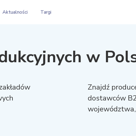
Aktualności
Targi
odukcyjnych w Pol
 zakładów
Znajdź produce
wych
dostawców B2
województwa, 