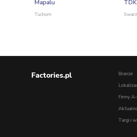
Mapalu
TDK 
Tuchom
Swar
Factories.pl
Branże
Lokaliza
Firmy A
Aktualno
Targi i 