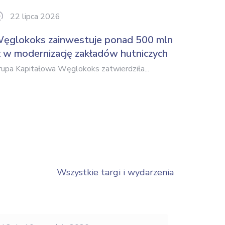
22 lipca 2026
15 l
ęglokoks zainwestuje ponad 500 mln
Capri-S
ł w modernizację zakładów hutniczych
euro w 
rupa Kapitałowa Węglokoks zatwierdziła...
Capri-Sun,
Wszystkie targi i wydarzenia