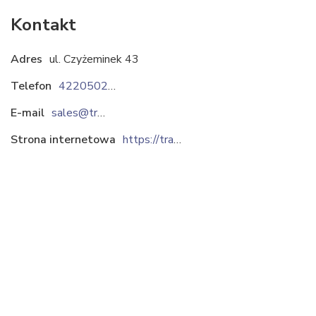
Kontakt
Adres
ul. Czyżeminek 43
Telefon
422050207
E-mail
sales@trans-tex.pl
Strona internetowa
https://trans-tex.pl