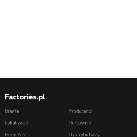
Factories.pl
Branże
Producenci
Lokalizacje
Hurtownie
Firmy A–Z
Dystrybutorzy