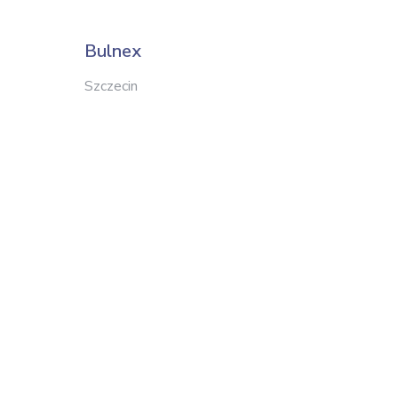
Bulnex
1001 
Szczecin
Lębork