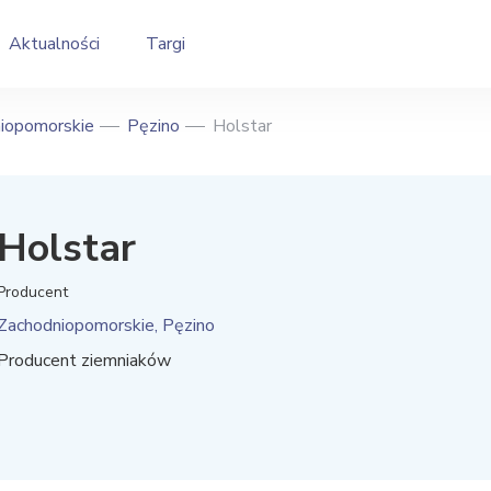
Aktualności
Targi
iopomorskie
Pęzino
Holstar
Holstar
Producent
Zachodniopomorskie, Pęzino
Producent ziemniaków