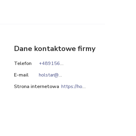
Dane kontaktowe firmy
Telefon
+4891561-37-24
E-mail
holstar@sz.onet.pl
Strona internetowa
https://holstar.pl