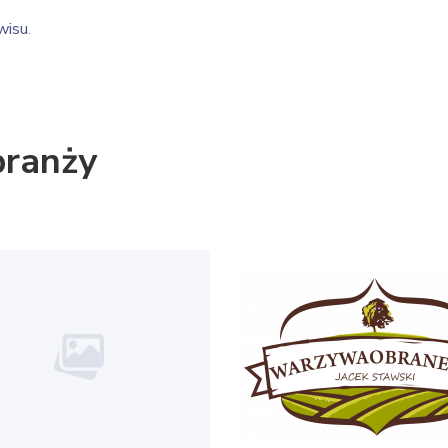
wisu
.
branży