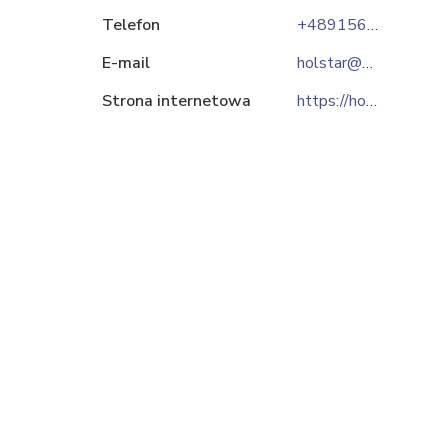
Telefon
+4891561-37-24
E-mail
holstar@sz.onet.pl
Strona internetowa
https://holstar.pl