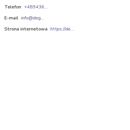
Telefon
+48943615100
E-mail
info@dega.pl
Strona internetowa
https://dega.pl