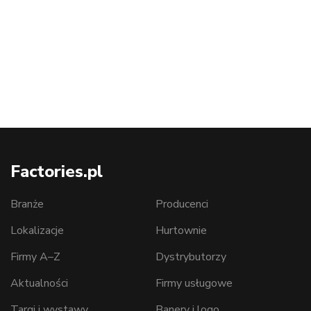
Factories.pl
Branże
Producenci
Lokalizacje
Hurtownie
Firmy A–Z
Dystrybutorzy
Aktualności
Firmy usługowe
Targi i wystawy
Banery i logo