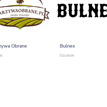
zywa Obrane
Bulnex
sk
Szczecin