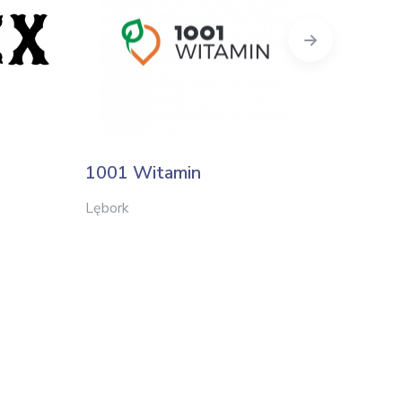
Next
1001 Witamin
Fabry
Lębork
Szczecin