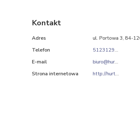
Kontakt
Adres
ul. Portowa 3, 84-
Telefon
512312999
E-mail
biuro@hurtowniastemar.pl
Strona internetowa
http://hurtowniastemar.pl