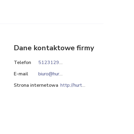
Dane kontaktowe firmy
Telefon
512312999
E-mail
biuro@hurtowniastemar.pl
Strona internetowa
http://hurtowniastemar.pl