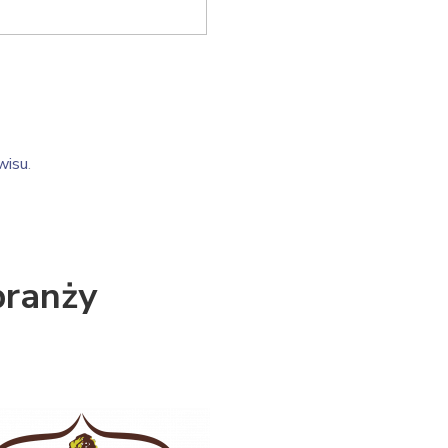
wisu
.
branży