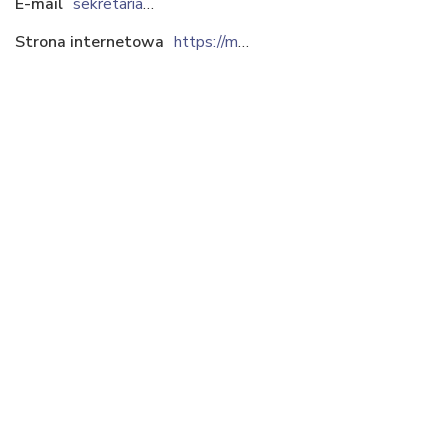
E-mail
sekretariat@mostostalpomorze.pl
Strona internetowa
https://mostostalpomorze.pl