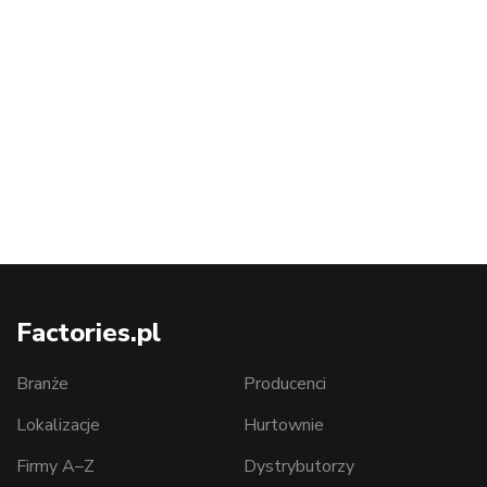
Factories.pl
Branże
Producenci
Lokalizacje
Hurtownie
Firmy A–Z
Dystrybutorzy