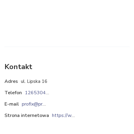
Kontakt
Adres
ul. Lipska 16
Telefon
126530423
E-mail
profix@profix.krakow.pl
Strona internetowa
https://www.profixhale.pl