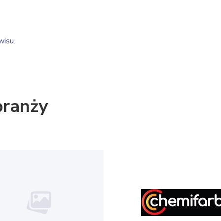
wisu
.
branży