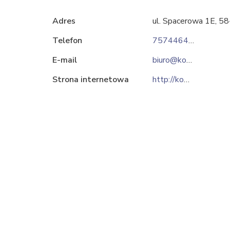
Adres
ul. Spacerowa 1E, 5
Telefon
757446464
E-mail
biuro@kowarycarpets.pl
Strona internetowa
http://kowarydywan.pl