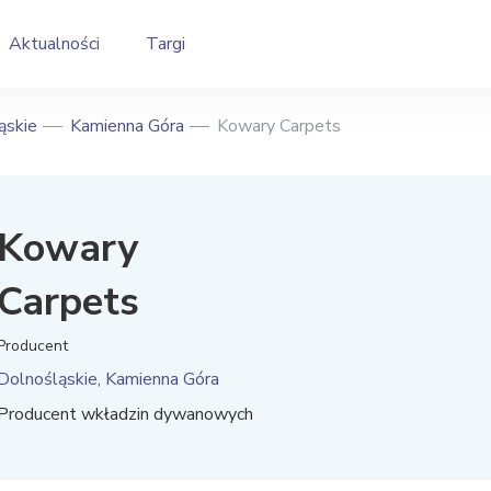
Aktualności
Targi
ąskie
Kamienna Góra
Kowary Carpets
Kowary
Carpets
Producent
Dolnośląskie, Kamienna Góra
Producent wkładzin dywanowych