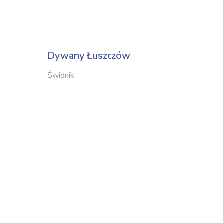
Dywany Łuszczów
WS St
Świdnik
Nowy T