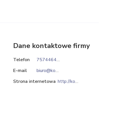
Dane kontaktowe firmy
Telefon
757446464
E-mail
biuro@kowarycarpets.pl
Strona internetowa
http://kowarydywan.pl