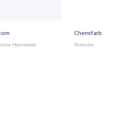
tom
Chemifarb
szów Mazowiecki
Rzeszów