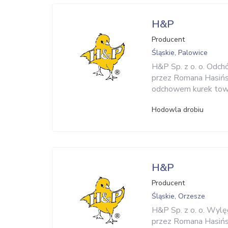
H&P
Producent
Śląskie, Palowice
H&P Sp. z o. o. Odch
przez Romana Hasińsk
odchowem kurek towa
Hodowla drobiu
H&P
Producent
Śląskie, Orzesze
H&P Sp. z o. o. Wylę
przez Romana Hasińs