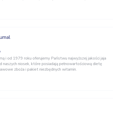
zumal
o
mą i od 1979 roku oferujemy Państwu najwyższej jakości jaja
od naszych niosek, które posiadają pełnowartościową dietę
wowe zboża i pakiet niezbędnych witamin.