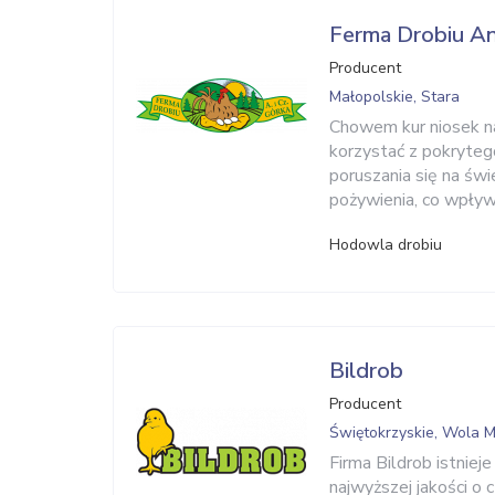
Ferma Drobiu An
Producent
Małopolskie, Stara
Chowem kur niosek na
korzystać z pokryte
poruszania się na św
pożywienia, co wpływa
Hodowla drobiu
Bildrob
Producent
Świętokrzyskie, Wola 
Firma Bildrob istniej
najwyższej jakości o 