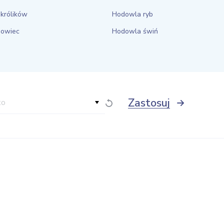
królików
Hodowla ryb
 owiec
Hodowla świń
Zastosuj
to