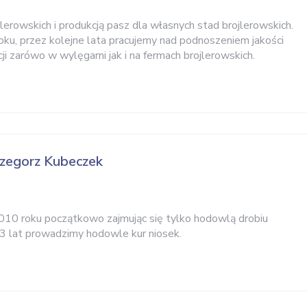
erowskich i produkcją pasz dla własnych stad brojlerowskich.
oku, przez kolejne lata pracujemy nad podnoszeniem jakości
cji zarówo w wylęgarni jak i na fermach brojlerowskich.
zegorz Kubeczek
2010 roku początkowo zajmując się tylko hodowlą drobiu
 3 lat prowadzimy hodowle kur niosek.