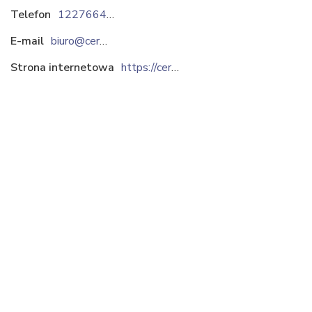
Telefon
122766475
E-mail
biuro@ceramic.com.pl
Strona internetowa
https://ceramic.com.pl