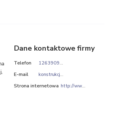
Dane kontaktowe firmy
Telefon
126390963
na
,
E-mail
konstrukcja@alpha.krakow.pl
Strona internetowa
http://www.alpha.krakow.pl