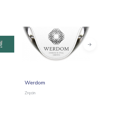
Next
Werdom
Alpha
Zręcin
Dobczy