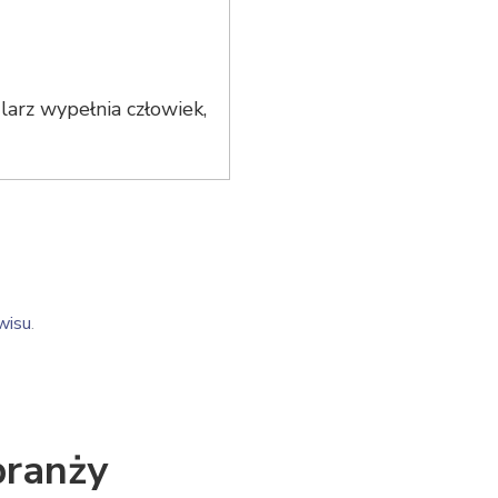
arz wypełnia człowiek,
wisu
.
branży