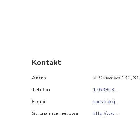
Kontakt
Adres
ul. Stawowa 142, 3
Telefon
126390963
E-mail
konstrukcja@alpha.krakow.pl
Strona internetowa
http://www.alpha.krakow.pl