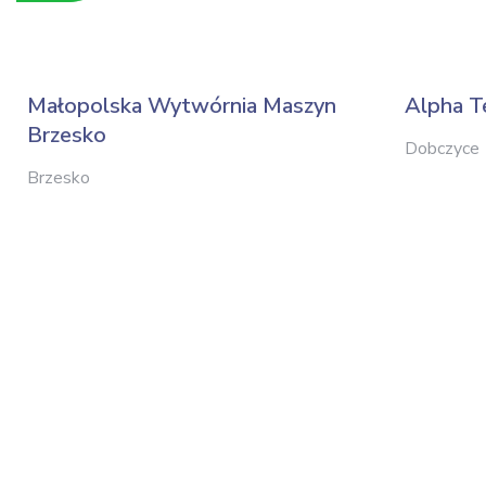
Małopolska Wytwórnia Maszyn
Alpha T
Brzesko
Dobczyce
Brzesko