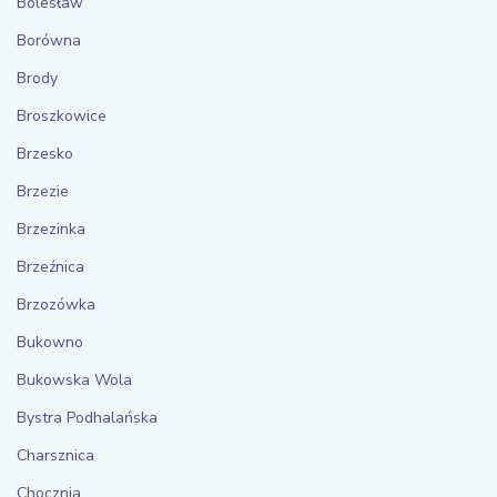
Bolesław
Borówna
Brody
Broszkowice
Brzesko
Brzezie
Brzezinka
Brzeźnica
Brzozówka
Bukowno
Bukowska Wola
Bystra Podhalańska
Charsznica
Chocznia