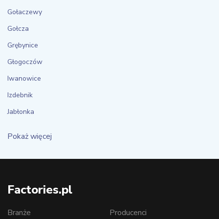
Gołaczewy
Gołcza
Grębynice
Głogoczów
Iwanowice
Izdebnik
Jabłonka
Pokaż więcej
Factories.pl
Branże
Producenci