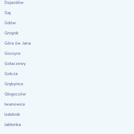
Dojazdów
Gaj
Gdów
Gnojnik
Góra św. Jana
Goszyce
Gołaczewy
Gołcza
Grębynice
Głogoczów
Iwanowice
Izdebnik
Jabłonka