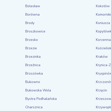
Bolesław
Kokotów
Borówna
Komorniki
Brody
Koniusza
Broszkowice
Kopytów
Brzesko
Korzenna
Brzezie
Kościelis
Brzezinka
Kraków
Brzeźnica
Krynica-Z
Brzozówka
Kryspinó
Bukowno
Krzczon
Bukowska Wola
Krzęcin
Bystra Podhalańska
Krzeszow
Charsznica
Krzywopł