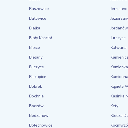
Baszowice
Jerzmano
Batowice
Jeziorzan
Białka
Jordanów
Biały Kościół
Jurczyce
Bibice
Kalwaria
Bielany
Kamienic
Bilczyce
Kamionka
Biskupice
Kamionn
Bobrek
Kąpiele W
Bochnia
Kasinka 
Boczów
Kęty
Bodzanów
Klecza D
Bolechowice
Kocmyrz