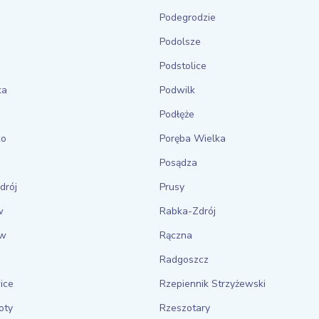
Podegrodzie
Podolsze
Podstolice
ka
Podwilk
Podłęże
ko
Poręba Wielka
Posądza
drój
Prusy
w
Rabka-Zdrój
ów
Rączna
Radgoszcz
ice
Rzepiennik Strzyżewski
oty
Rzeszotary