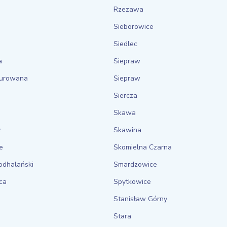
Rzezawa
Sieborowice
Siedlec
a
Siepraw
Murowana
Siepraw
Siercza
Skawa
z
Skawina
e
Skomielna Czarna
dhalański
Smardzowice
ca
Spytkowice
Stanisław Górny
Stara