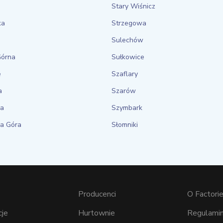
Stary Wiśnicz
ka
Strzegowa
a
Sulechów
Górna
Sułkowice
e
Szaflary
a
Szarów
a
Szymbark
a Góra
Słomniki
Producenci
O Factorie
cje
Hurtownie
Regulamin