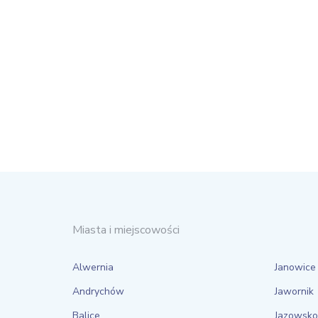
Miasta i miejscowości
Alwernia
Janowice
Andrychów
Jawornik
Balice
Jazowsko