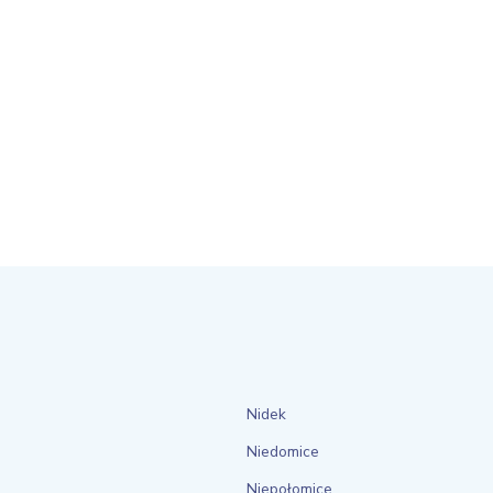
Nidek
Niedomice
Niepołomice