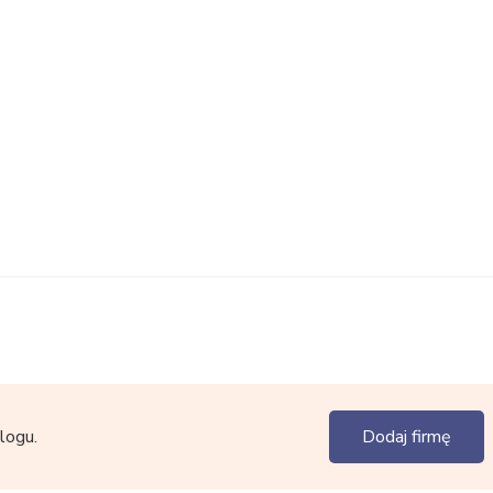
.
logu.
Dodaj firmę