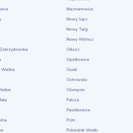
wice
Nieznanowice
y
Nowy Sącz
Nowy Targ
Nowy Wiśnicz
 Zebrzydowska
Olkusz
a
Opatkowice
 Wielka
Osiek
a
Ostrowsko
ielkie
Oświęcim
Mała
Palcza
Pawlikowice
olna
Pcim
ów
Pobiednik Wielki