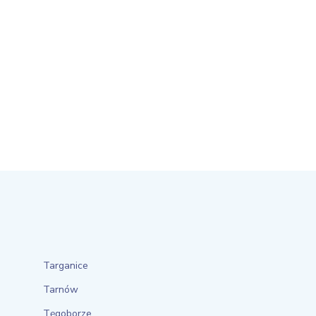
Targanice
Tarnów
Tęgoborze