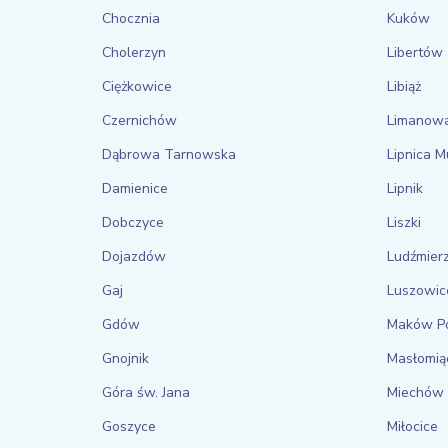
Chocznia
Kuków
Cholerzyn
Libertów
Ciężkowice
Libiąż
Czernichów
Limanow
Dąbrowa Tarnowska
Lipnica 
Damienice
Lipnik
Dobczyce
Liszki
Dojazdów
Ludźmier
Gaj
Luszowic
Gdów
Maków Po
Gnojnik
Masłomią
Góra św. Jana
Miechów
Goszyce
Miłocice