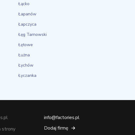
Łącko
Łapanów
Łapczyca
Łęg Tarnowski
Łętowe
Łużna
Łychów
Łyczanka
s.pl
info@factories.pl
Dodaj firmę
 strony