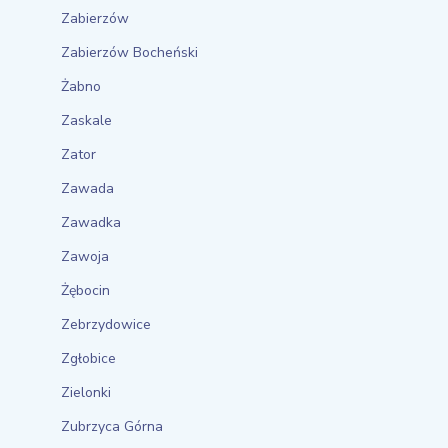
Zabierzów
Zabierzów Bocheński
Żabno
Zaskale
Zator
Zawada
Zawadka
Zawoja
Żębocin
Zebrzydowice
Zgłobice
Zielonki
Zubrzyca Górna