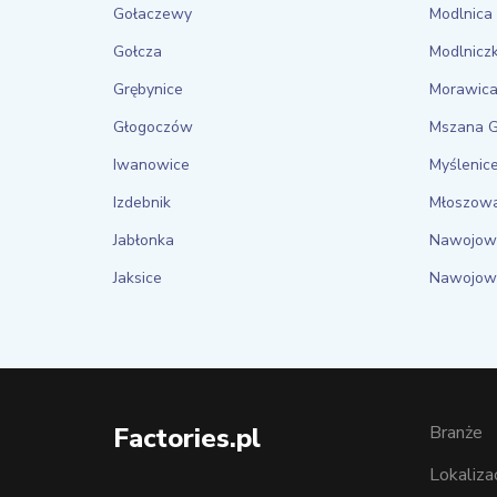
Gołaczewy
Modlnica
Gołcza
Modlnicz
Grębynice
Morawic
Głogoczów
Mszana 
Iwanowice
Myślenic
Izdebnik
Młoszow
Jabłonka
Nawojow
Jaksice
Nawojow
Factories.pl
Branże
Lokaliza