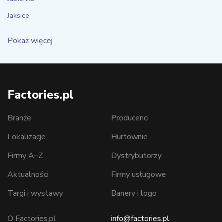
Jaksice
Pokaż więcej
Factories.pl
Branże
Producenci
Lokalizacje
Hurtownie
Firmy A–Z
Dystrybutorzy
Aktualności
Firmy usługowe
Targi i wystawy
Banery i logo
O Factories.pl
info@factories.pl