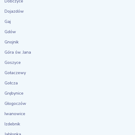
Dobczyce
Dojazdów
Gaj
Gdów
Gnojnik
Góra św. Jana
Goszyce
Gołaczewy
Gołcza
Grębynice
Głogoczów
Iwanowice
Izdebnik
Jabłonka