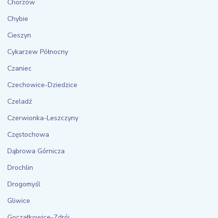
Chorzów
Chybie
Cieszyn
Cykarzew Północny
Czaniec
Czechowice-Dziedzice
Czeladź
Czerwionka-Leszczyny
Częstochowa
Dąbrowa Górnicza
Drochlin
Drogomyśl
Gliwice
Goczałkowice-Zdrój