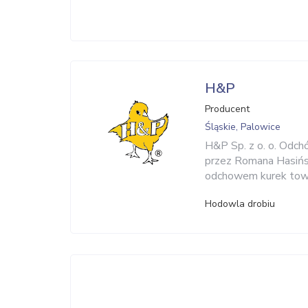
H&P
Producent
Śląskie, Palowice
H&P Sp. z o. o. Odch
przez Romana Hasińsk
odchowem kurek towa
Hodowla drobiu