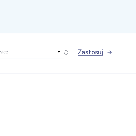
Zastosuj
wice