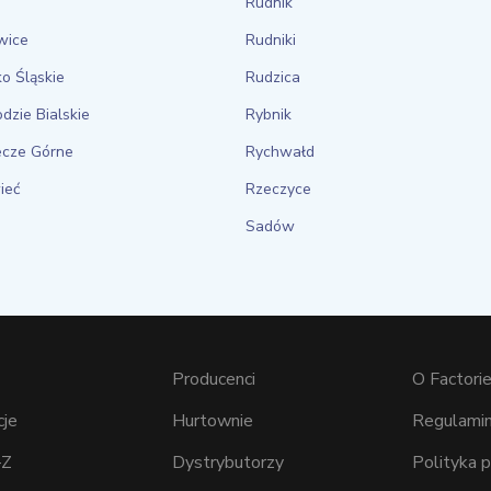
Rudnik
wice
Rudniki
o Śląskie
Rudzica
dzie Bialskie
Rybnik
ecze Górne
Rychwałd
ieć
Rzeczyce
Sadów
Producenci
O Factorie
cje
Hurtownie
Regulamin
–Z
Dystrybutorzy
Polityka 