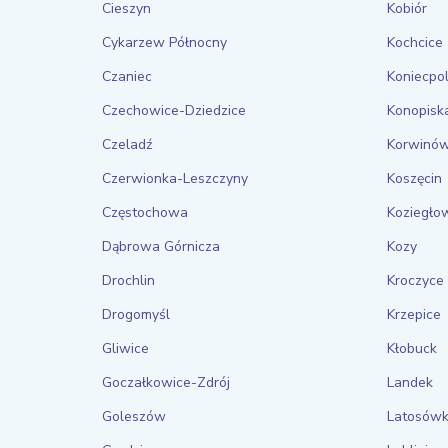
Cieszyn
Kobiór
Cykarzew Północny
Kochcice
Czaniec
Koniecpo
Czechowice-Dziedzice
Konopisk
Czeladź
Korwinó
Czerwionka-Leszczyny
Koszęcin
Częstochowa
Koziegło
Dąbrowa Górnicza
Kozy
Drochlin
Kroczyce
Drogomyśl
Krzepice
Gliwice
Kłobuck
Goczałkowice-Zdrój
Landek
Goleszów
Latosów