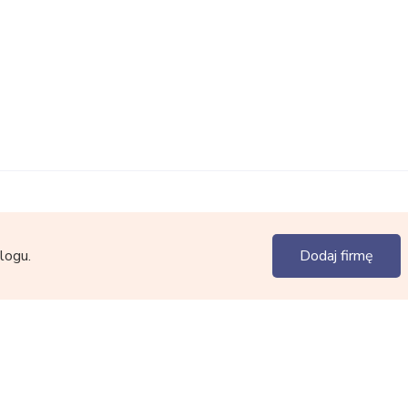
logu.
Dodaj firmę