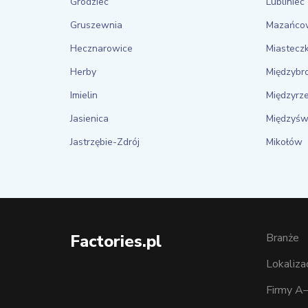
Grodziec
Lubliniec
Gruszewnia
Mazańco
Hecznarowice
Miasteczk
Herby
Międzybro
Imielin
Międzyrz
Jasienica
Międzyśw
Jastrzębie-Zdrój
Mikołów
Factories.pl
Branże
Lokaliza
Firmy A