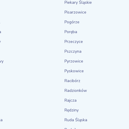
Piekary Śląskie
Pisarzowice
l
Pogórze
a
Poręba
w
Przeczyce
Pszczyna
wy
Pyrzowice
Pyskowice
Racibórz
Radzionków
Rajcza
Rędziny
ka
Ruda Śląska