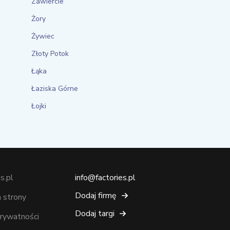
Zawiercie
Żory
Żywiec
Złoty Potok
Łąka
Łaziska Górne
Łojki
s.pl
info@factories.pl
Dodaj firmę
 strony
Dodaj targi
prywatności