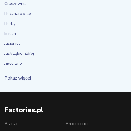
Gruszewnia
Hecznarowice
Herby
Imielin
Jasienica
Jastrzębie-Zdrój
Jaworzno
Pokaż więcej
Factories.pl
Branże
Producenci