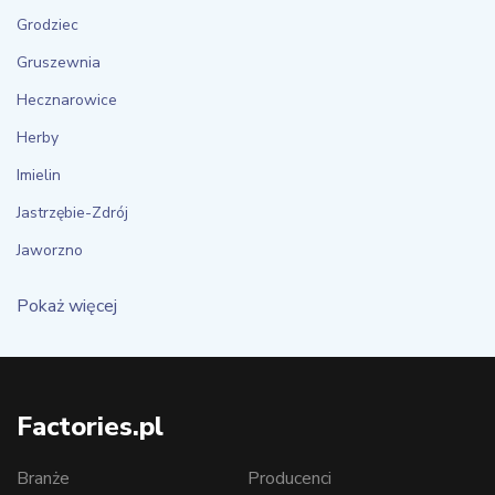
Grodziec
Gruszewnia
Hecznarowice
Herby
Imielin
Jastrzębie-Zdrój
Jaworzno
Pokaż więcej
Factories.pl
Branże
Producenci