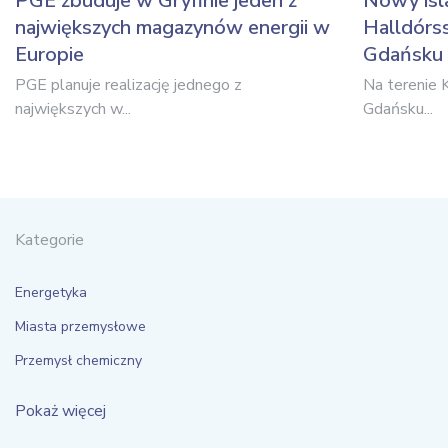
PGE zbuduje w Gryfinie jeden z
Nowy isl
największych magazynów energii w
Halldór
Europie
Gdańsku
PGE planuje realizację jednego z
Na terenie 
największych w...
Gdańsku...
Kategorie
Energetyka
Miasta przemysłowe
Przemysł chemiczny
Pokaż więcej