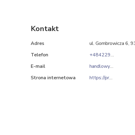
Kontakt
Adres
ul. Gombrowicza 6, 
Telefon
+48422929541
E-mail
handlowy@protekt.com.pl
Strona internetowa
https://protekt.pl