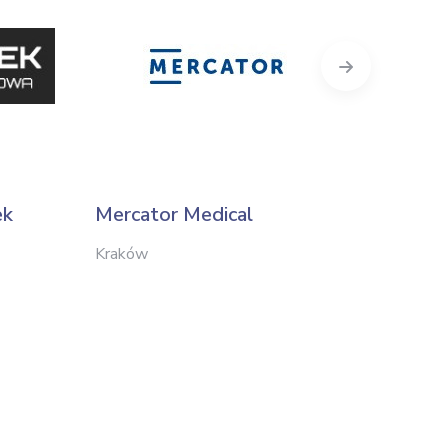
Next
ek
Mercator Medical
Conrad
Kraków
Kraków