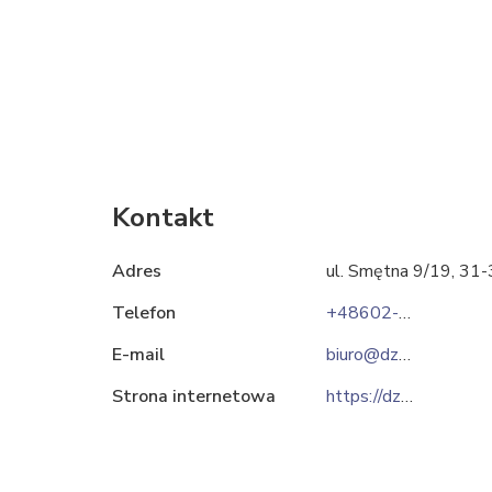
Kontakt
Adres
ul. Smętna 9/19, 31
Telefon
+48602-292-252
E-mail
biuro@dzwignice.pl
Strona internetowa
https://dzwignice.pl