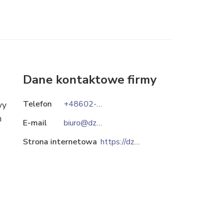
Dane kontaktowe firmy
Telefon
+48602-292-252
wy
m
E-mail
biuro@dzwignice.pl
Strona internetowa
https://dzwignice.pl