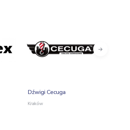
Next
Dźwigi Cecuga
Interli
Kraków
Kraków