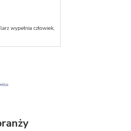
arz wypełnia człowiek,
wisu
.
branży