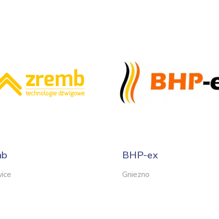
mb
BHP-ex
ice
Gniezno