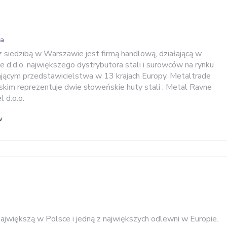
wa
z siedzibą w Warszawie jest firmą handlową, działającą w
e d.d.o. największego dystrybutora stali i surowców na rynku
jącym przedstawicielstwa w 13 krajach Europy. Metaltrade
olskim reprezentuje dwie słoweńskie huty stali : Metal Ravne
l d.o.o.
w
największą w Polsce i jedną z największych odlewni w Europie.