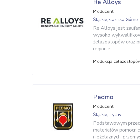
Re Alloys
Producent
Śląskie, Łaziska Górne
Re Alloys jest zaufa
wysoko wykwalifikowa
żelazostopów oraz pr
regionie.
Produkcja żelazostopó
Pedmo
Producent
Śląskie, Tychy
Podstawowym przedmi
materiałów pomocnicz
nieżelaznych, przem