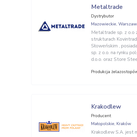
Metaltrade
Dystrybutor
Mazowieckie, Warsza
Metaltrade sp. z o.o 
strukturach Kovintrad
Słoweńskim , posiada
sp. z o.o. na rynku p
d.o.o. oraz Store Stee
Produkcja żelazostopó
Krakodlew
Producent
Małopolskie, Kraków
Krakodlew S.A. jest 