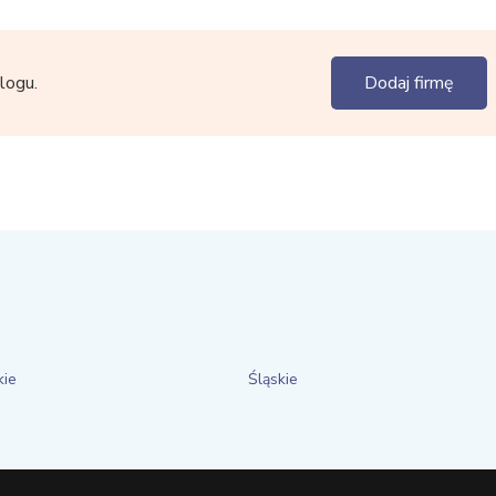
logu.
Dodaj firmę
kie
Śląskie