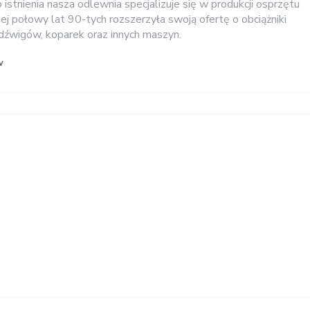
stnienia nasza odlewnia specjalizuje się w produkcji osprzętu
iej połowy lat 90-tych rozszerzyła swoją ofertę o obciążniki
dźwigów, koparek oraz innych maszyn.
w