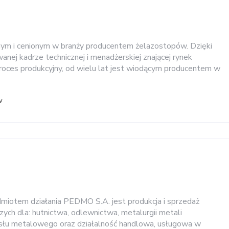
nym i cenionym w branży producentem żelazostopów. Dzięki
nej kadrze technicznej i menadżerskiej znającej rynek
oces produkcyjny, od wielu lat jest wiodącym producentem w
w
otem działania PEDMO S.A. jest produkcja i sprzedaż
ych dla: hutnictwa, odlewnictwa, metalurgii metali
ysłu metalowego oraz działalność handlowa, usługowa w