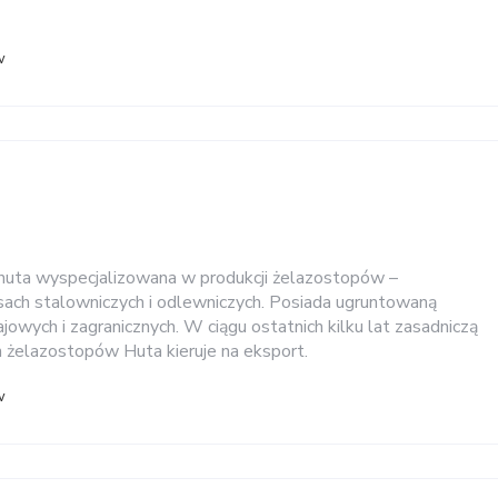
w
 huta wyspecjalizowana w produkcji żelazostopów –
ach stalowniczych i odlewniczych. Posiada ugruntowaną
ajowych i zagranicznych. W ciągu ostatnich kilku lat zasadniczą
żelazostopów Huta kieruje na eksport.
w