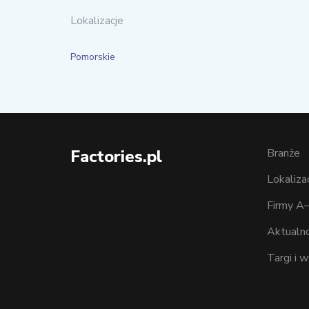
Lokalizacje
Pomorskie
Factories.pl
Branże
Lokaliza
Firmy A
Aktualno
Targi i 