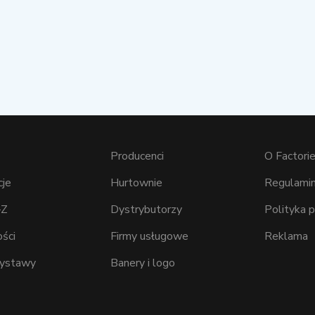
Producenci
O Factorie
cje
Hurtownie
Regulamin
–Z
Dystrybutorzy
Polityka 
ści
Firmy usługowe
Reklama
wystawy
Banery i logo