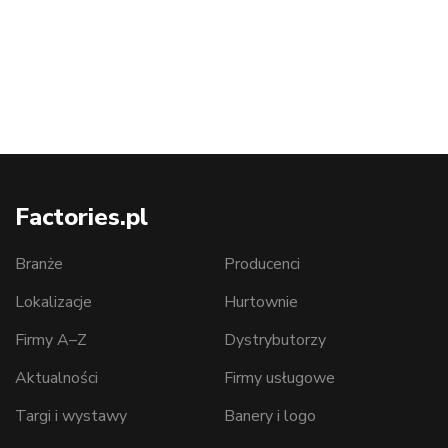
Factories.pl
Branże
Producenci
Lokalizacje
Hurtownie
Firmy A–Z
Dystrybutorzy
Aktualności
Firmy usługowe
Targi i wystawy
Banery i logo