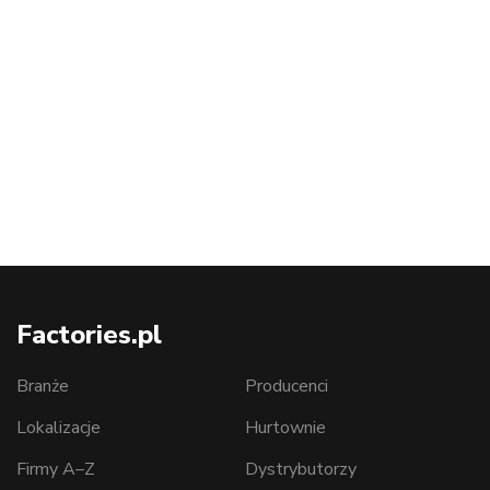
Factories.pl
Branże
Producenci
Lokalizacje
Hurtownie
Firmy A–Z
Dystrybutorzy