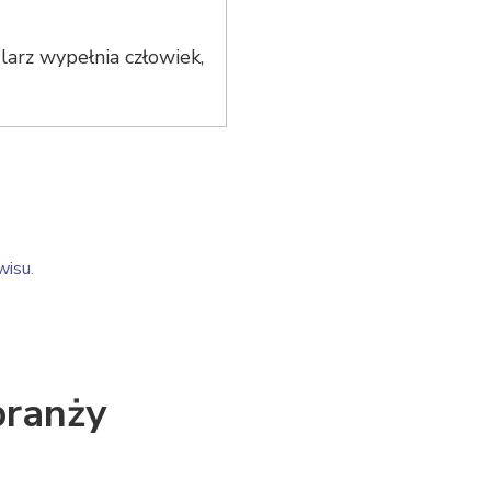
arz wypełnia człowiek,
wisu
.
branży