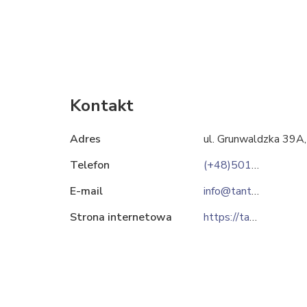
Kontakt
Adres
ul. Grunwaldzka 39A
Telefon
(+48)501256256
E-mail
info@tantus.pl
Strona internetowa
https://tantus.pl