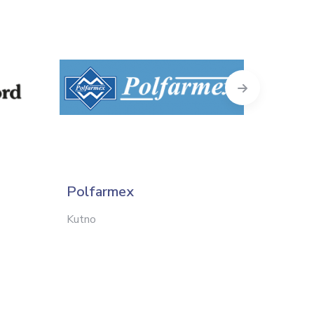
Next
Polfarmex
Symbi
Kutno
Czudec