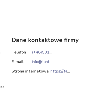
Dane kontaktowe firmy
Telefon
(+48)501256256
i
E-mail
info@tantus.pl
Strona internetowa
https://tantus.pl
ie