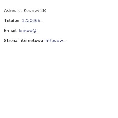
Adres
ul. Kosiarzy 2B
Telefon
123066550
E-mail
krakow@pehamet.com.pl
Strona internetowa
https://www.pehamet.com.pl