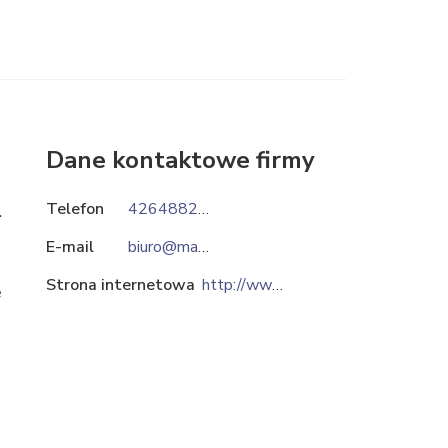
Dane kontaktowe firmy
Telefon
426488257
.
E-mail
biuro@mars-waldi.pl
Strona internetowa
http://www.mars-waldi.pl
ę