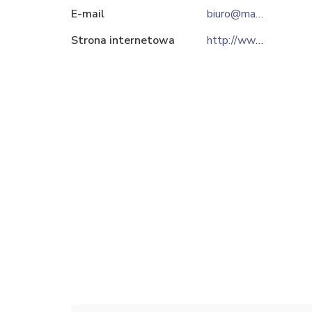
E-mail
biuro@mars-waldi.pl
Strona internetowa
http://www.mars-waldi.pl