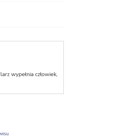
arz wypełnia człowiek,
wisu
.