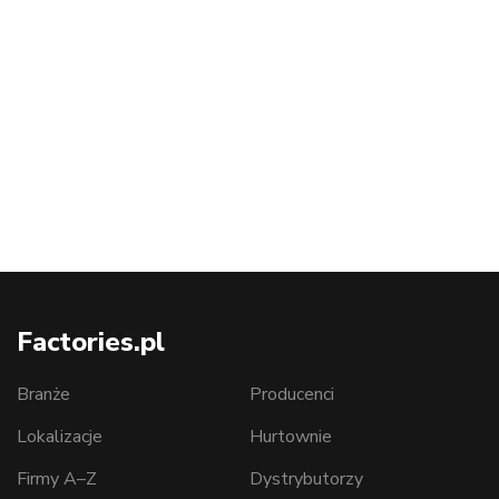
Factories.pl
Branże
Producenci
Lokalizacje
Hurtownie
Firmy A–Z
Dystrybutorzy