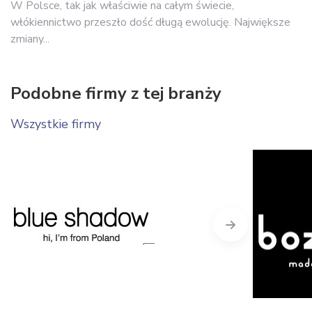
W Polsce, tak jak właściwie na całym świecie,
włókiennictwo przeszło dość długą ewolucję. Największe
zmiany...
Podobne firmy z tej branży
Wszystkie firmy
Next