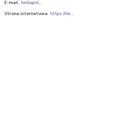
E-mail
herbapol@herbapol.pl
Strona internetowa
https://herbapol.pl