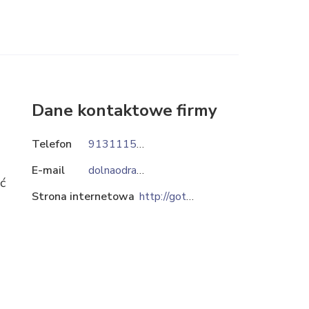
Dane kontaktowe firmy
Telefon
913111530
E-mail
dolnaodra@gotech.pl
ć
Strona internetowa
http://gotech.pl