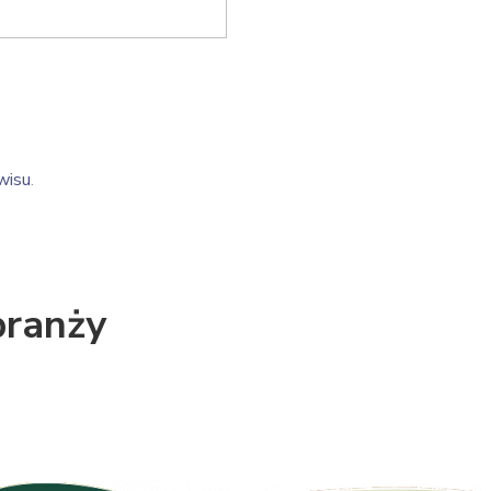
wisu
.
branży