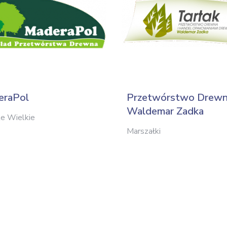
eraPol
Przetwórstwo Drew
Waldemar Zadka
le Wielkie
Marszałki