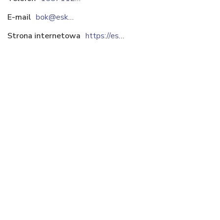
E-mail
bok@eska.agro.pl
Strona internetowa
https://eskaagro.pl