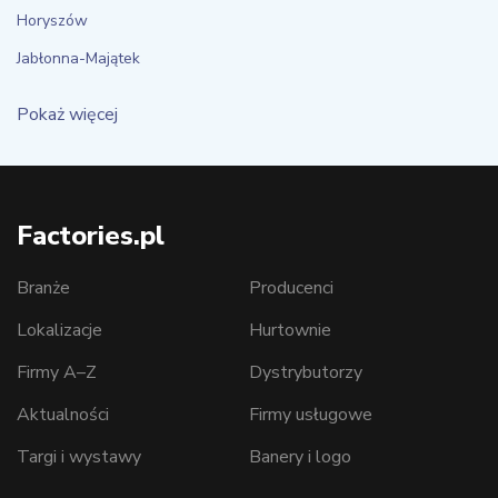
Horyszów
Jabłonna-Majątek
Pokaż więcej
Factories.pl
Branże
Producenci
Lokalizacje
Hurtownie
Firmy A–Z
Dystrybutorzy
Aktualności
Firmy usługowe
Targi i wystawy
Banery i logo