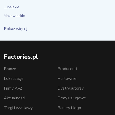
Lubelskie
Mazowieckie
Pokaż więcej
Factories.pl
Branże
Producenci
Lokalizacje
Hurtownie
Firmy A–Z
Dystrybutorzy
Aktualności
Firmy usługowe
Targi i wystawy
Banery i logo