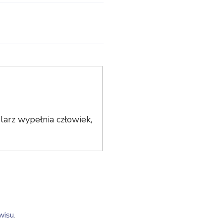
arz wypełnia człowiek,
wisu
.