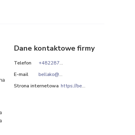
Dane kontaktowe firmy
Telefon
+48228701157
E-mail
bellako@bellako.com.pl
ma
Strona internetowa
https://bellako.com.pl
a
a