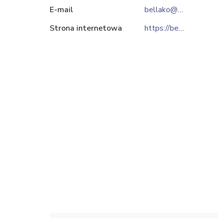
E-mail
bellako@bellako.com.pl
Strona internetowa
https://bellako.com.pl