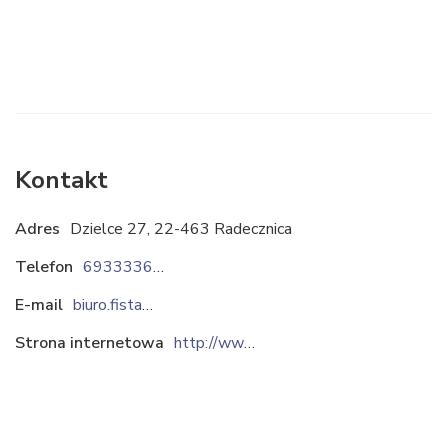
Kontakt
Adres
Dzielce 27, 22-463 Radecznica
Telefon
693333674
E-mail
biuro.fistaszek@o2.pl
Strona internetowa
http://www.fistaszekbakalie.pl