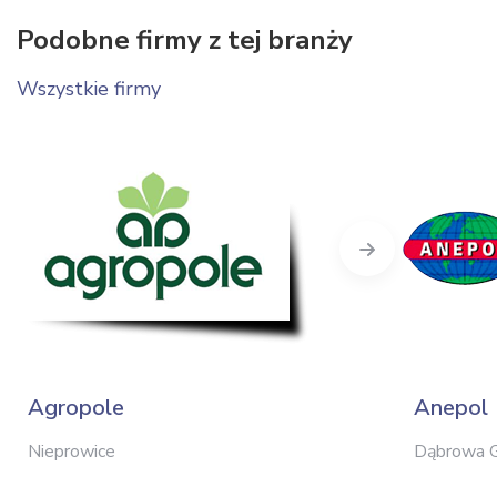
Podobne firmy z tej branży
Wszystkie firmy
Next
Agropole
Anepol
Nieprowice
Dąbrowa G