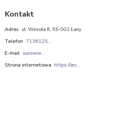
Kontakt
Adres
ul. Wesoła 8, 55-002 Łany
Telefon
713812513
E-mail
surowce@archem.com.pl
Strona internetowa
https://archem.com.pl