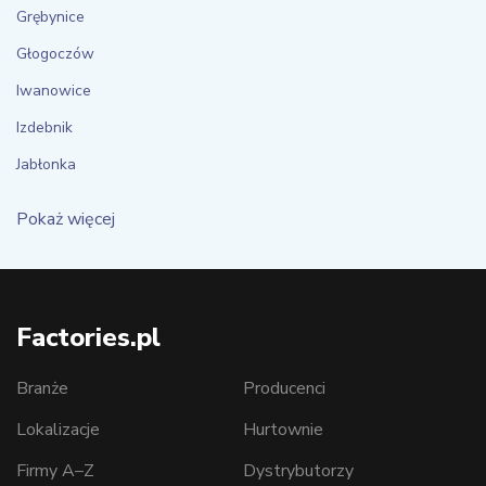
Grębynice
Głogoczów
Iwanowice
Izdebnik
Jabłonka
Pokaż więcej
Factories.pl
Branże
Producenci
Lokalizacje
Hurtownie
Firmy A–Z
Dystrybutorzy