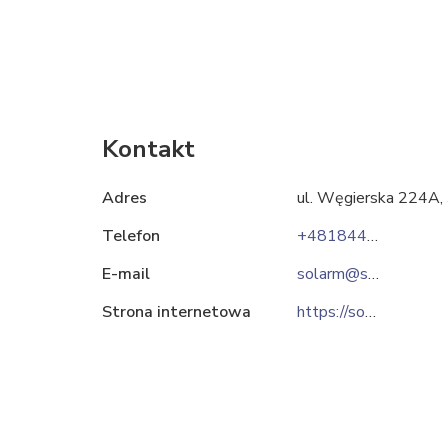
Kontakt
Adres
ul. Węgierska 224A
Telefon
+48184422121
E-mail
solarm@solarm.pl
Strona internetowa
https://solarm.pl