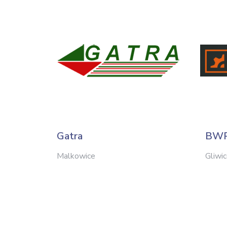
Gatra
BWP
Malkowice
Gliwi