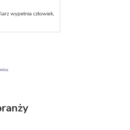
arz wypełnia człowiek,
wisu
.
branży