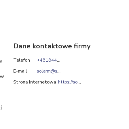
Dane kontaktowe firmy
Telefon
+48184422121
a
E-mail
solarm@solarm.pl
ów
Strona internetowa
https://solarm.pl
j