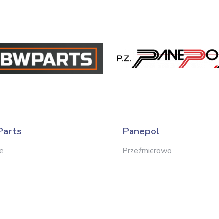
arts
Panepol
ce
Przeźmierowo