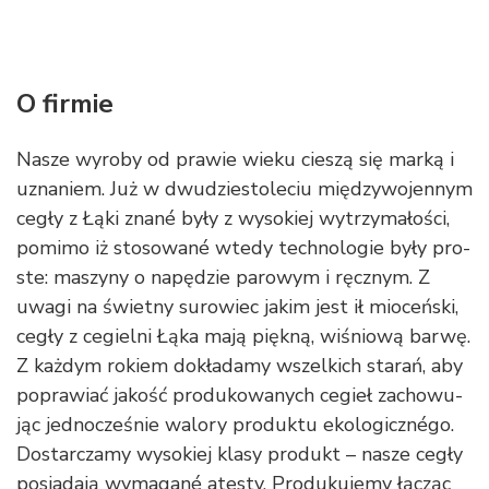
O firmie
Nasze wyroby od pra­wie wie­ku cie­szą się mar­ką i
uzna­niem. Już w dwu­dzie­sto­le­ciu mię­dzy­wo­jen­nym
ce­gły z Łą­ki zna­né by­ły z wy­so­kiej wy­trzy­ma­ło­ści,
po­mi­mo iż sto­so­wa­né wte­dy tech­no­lo­gie by­ły pro­
ste: ma­szy­ny o na­pę­dzie pa­ro­wym i ręcznym. Z
uwa­gi na świet­ny su­ro­wiec ja­kim jest ił mio­ceń­ski,
ce­gły z ce­giel­ni Łą­ka ma­ją pięk­ną, wi­śnio­wą bar­wę.
Z każ­dym ro­kiem do­kła­da­my wszel­kich sta­rań, aby
po­pra­wiać ja­kość pro­du­ko­wa­nych ce­gieł za­cho­wu­
jąc jed­no­cze­śnie wa­lo­ry pro­duk­tu ekologicznégo.
Do­star­cza­my wy­so­kiej kla­sy pro­dukt – na­sze ce­gły
po­sia­da­ją wy­ma­ga­né ate­sty. Pro­du­ku­je­my łą­cząc