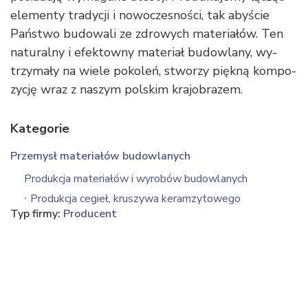
ele­men­ty tra­dy­cji i no­wo­cze­sno­ści, tak aby­ście
Pań­stwo bu­do­wa­li ze zdro­wych ma­te­ria­łów. Ten
na­tu­ral­ny i efek­tow­ny ma­te­riał bu­dow­la­ny, wy­
trzy­ma­ły na wie­le po­ko­leń, stwo­rzy pięk­ną kom­po­
zy­cję wraz z na­szym pol­skim krajobrazem.
Kategorie
Przemysł materiałów budowlanych
Produkcja materiałów i wyrobów budowlanych
Produkcja cegieł, kruszywa keramzytowego
Typ firmy:
Producent