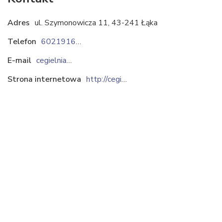
Adres
ul. Szy­monow­icza 11, 43-241 Łąka
Telefon
602191605
E-mail
cegielnia@cegielnialaka.pl
Strona internetowa
http://cegielnialaka.pl