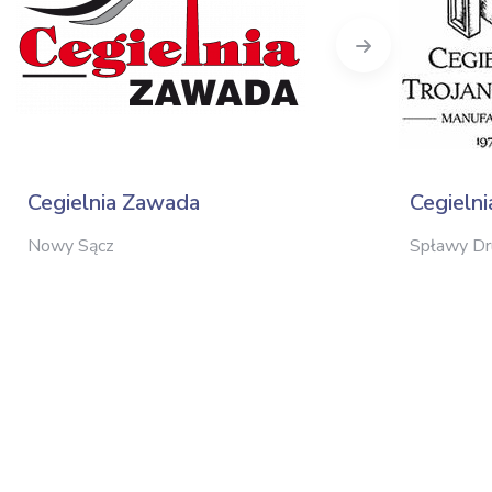
Next
Cegielnia Zawada
Cegieln
Nowy Sącz
Spławy Dr