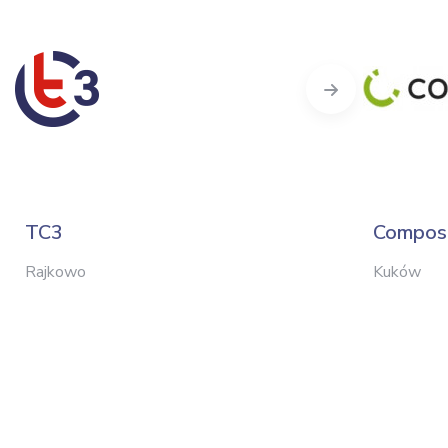
Next
TC3
Composi
Rajkowo
Kuków