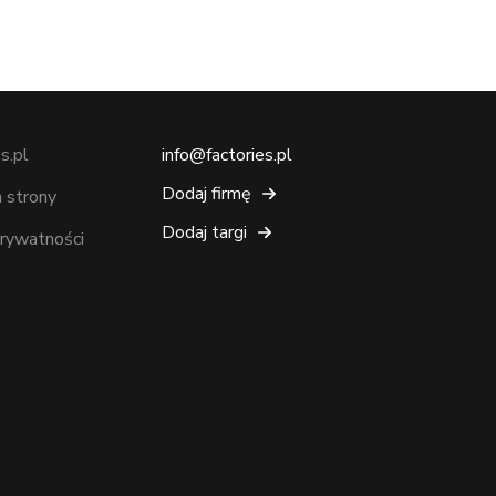
s.pl
info@factories.pl
Dodaj firmę
 strony
Dodaj targi
prywatności