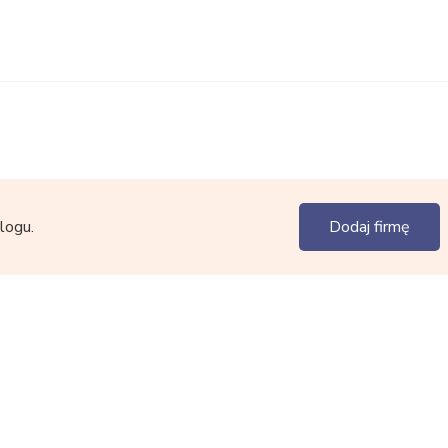
.
logu.
Dodaj firmę