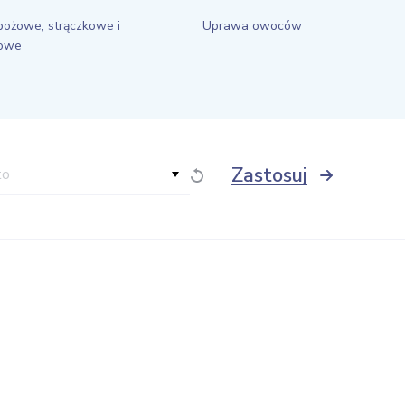
bożowe, strączkowe i
Uprawa owoców
łowe
Zastosuj
to