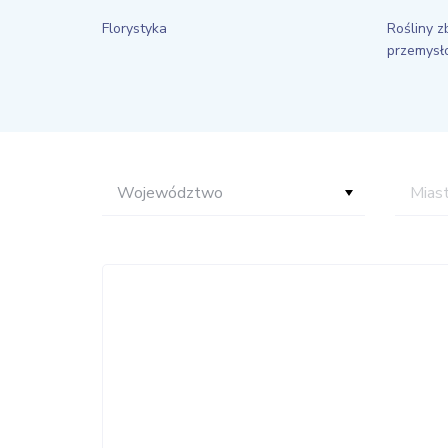
Florystyka
Rośliny z
przemys
Województwo
Mias