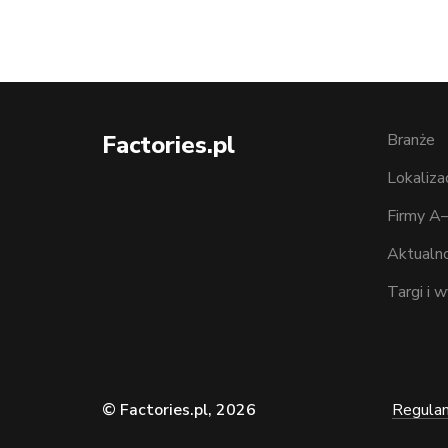
Factories.pl
Branże
Lokaliza
Firmy A
Aktualno
Targi i 
© Factories.pl, 2026
Regula