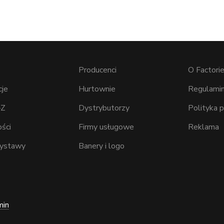
Producenci
O Factorie
cje
Hurtownie
Regulamin
–Z
Dystrybutorzy
Polityka 
ści
Firmy usługowe
Reklama
wystawy
Banery i logo
min