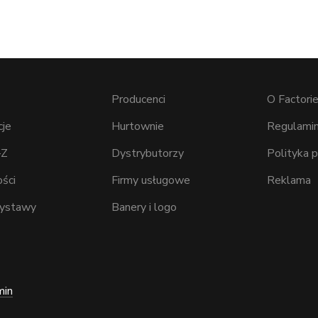
Producenci
O Factorie
cje
Hurtownie
Regulamin
–Z
Dystrybutorzy
Polityka 
ści
Firmy usługowe
Reklama
wystawy
Banery i logo
min