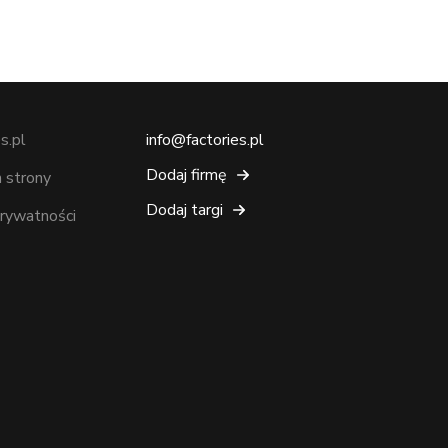
s.pl
info@factories.pl
Dodaj firmę
 strony
Dodaj targi
prywatności