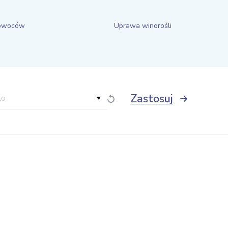
owoców
Uprawa winorośli
Zastosuj
to