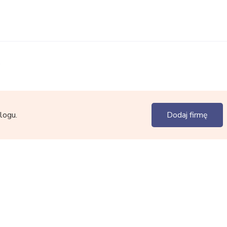
.
logu.
Dodaj firmę