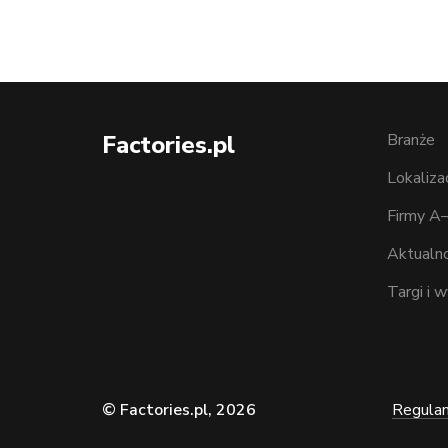
Factories.pl
Branże
Lokaliza
Firmy A
Aktualno
Targi i 
© Factories.pl, 2026
Regula