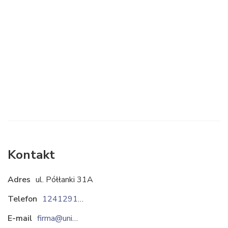
Kontakt
Adres
ul. Półłanki 31A
Telefon
124129114
E-mail
firma@uniwag.pl